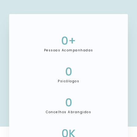
0
+
Pessoas Acompanhadas
0
Psicólogos
0
Concelhos Abrangidos
0
K